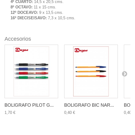
4º CUARTO:
14,5 x 20,5 cms.
8º OCTAVO:
11 x 15 cms.
12º DOCEAVO:
9 x 13,5 cms.
16º DIECISEISAVO:
7,3 x 10,5 cms.
Accesorios
BOLIGRAFO PILOT G...
BOLIGRAFO BIC NAR...
BOLI
1,70 €
0,40 €
0,40 €