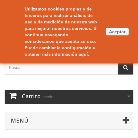
Contacte con nosotros
Iniciar sesión
Utilizamos cookies propias y de
terceros para realizar análisis de
uso y de medición de nuestra web
para mejorar nuestros servicios. Si
Aceptar
continua navegando,
consideramos que acepta su uso.
Puede cambiar la configuración u
obtener más información
aquí
.
Carrito
vacío
MENÚ